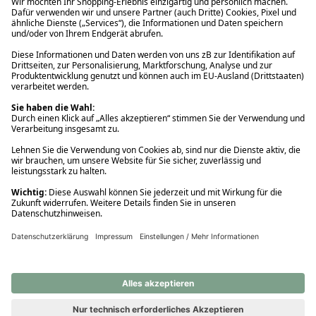
Ups! Da ist etwas schiefgelaufen. Bitte die Seite neu laden oder
nochmals versuchen.
Ups! Da ist etwas schiefgelaufen. Bitte die Seite neu laden oder
nochmals versuchen.
Ups! Da ist etwas schiefgelaufen. Bitte die Seite neu laden oder