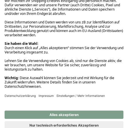
Ups! Da ist etwas schiefgelaufen. Bitte die Seite neu laden oder
nochmals versuchen.
Ups! Da ist etwas schiefgelaufen. Bitte die Seite neu laden oder
nochmals versuchen.
Ups! Da ist etwas schiefgelaufen. Bitte die Seite neu laden oder