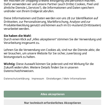
Ups! Da ist etwas schiefgelaufen. Bitte die Seite neu laden oder
nochmals versuchen.
Ups! Da ist etwas schiefgelaufen. Bitte die Seite neu laden oder
nochmals versuchen.
Ups! Da ist etwas schiefgelaufen. Bitte die Seite neu laden oder