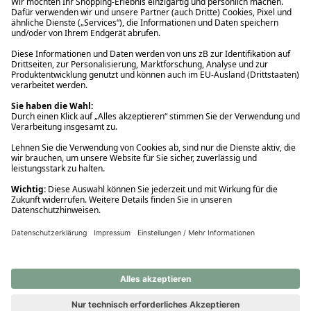
Ups! Da ist etwas schiefgelaufen. Bitte die Seite neu laden oder
nochmals versuchen.
Ups! Da ist etwas schiefgelaufen. Bitte die Seite neu laden oder
nochmals versuchen.
Ups! Da ist etwas schiefgelaufen. Bitte die Seite neu laden oder