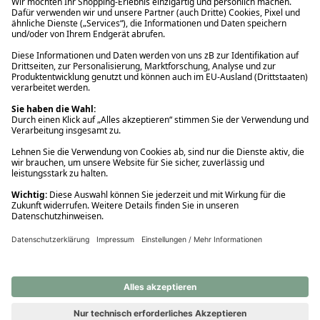
Ups! Da ist etwas schiefgelaufen. Bitte die Seite neu laden oder
nochmals versuchen.
Ups! Da ist etwas schiefgelaufen. Bitte die Seite neu laden oder
nochmals versuchen.
Ups! Da ist etwas schiefgelaufen. Bitte die Seite neu laden oder