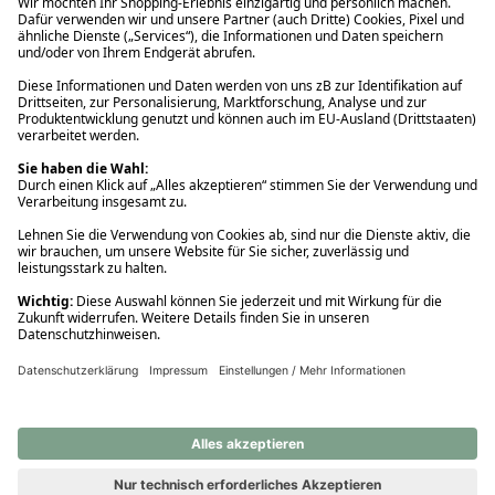
Ups! Da ist etwas schiefgelaufen. Bitte die Seite neu laden oder
nochmals versuchen.
Ups! Da ist etwas schiefgelaufen. Bitte die Seite neu laden oder
nochmals versuchen.
Ups! Da ist etwas schiefgelaufen. Bitte die Seite neu laden oder