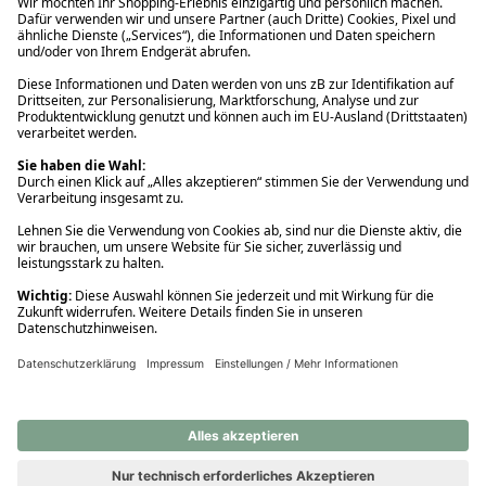
Ups! Da ist etwas schiefgelaufen. Bitte die Seite neu laden oder
nochmals versuchen.
Ups! Da ist etwas schiefgelaufen. Bitte die Seite neu laden oder
nochmals versuchen.
Ups! Da ist etwas schiefgelaufen. Bitte die Seite neu laden oder