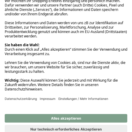
Ups! Da ist etwas schiefgelaufen. Bitte die Seite neu laden oder
nochmals versuchen.
Ups! Da ist etwas schiefgelaufen. Bitte die Seite neu laden oder
nochmals versuchen.
Ups! Da ist etwas schiefgelaufen. Bitte die Seite neu laden oder