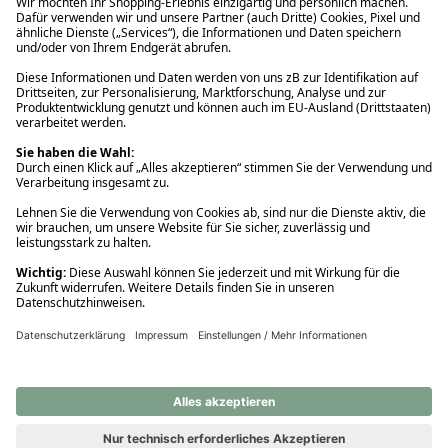
Ups! Da ist etwas schiefgelaufen. Bitte die Seite neu laden oder
nochmals versuchen.
Ups! Da ist etwas schiefgelaufen. Bitte die Seite neu laden oder
nochmals versuchen.
Ups! Da ist etwas schiefgelaufen. Bitte die Seite neu laden oder