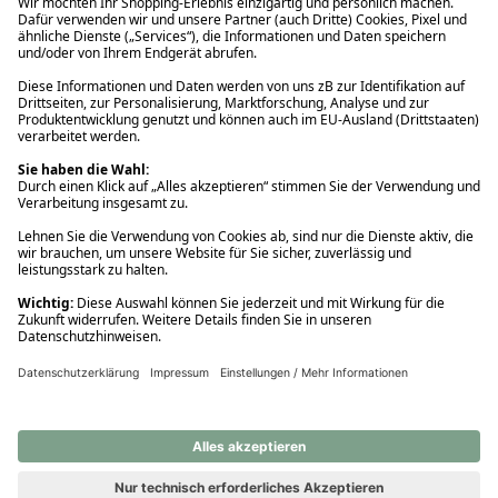
Ups! Da ist etwas schiefgelaufen. Bitte die Seite neu laden oder
nochmals versuchen.
Ups! Da ist etwas schiefgelaufen. Bitte die Seite neu laden oder
nochmals versuchen.
Ups! Da ist etwas schiefgelaufen. Bitte die Seite neu laden oder