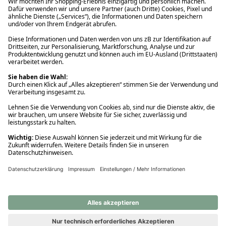
Ups! Da ist etwas schiefgelaufen. Bitte die Seite neu laden oder
nochmals versuchen.
Ups! Da ist etwas schiefgelaufen. Bitte die Seite neu laden oder
nochmals versuchen.
Ups! Da ist etwas schiefgelaufen. Bitte die Seite neu laden oder