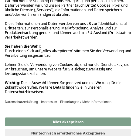
Ups! Da ist etwas schiefgelaufen. Bitte die Seite neu laden oder
nochmals versuchen.
Ups! Da ist etwas schiefgelaufen. Bitte die Seite neu laden oder
nochmals versuchen.
Ups! Da ist etwas schiefgelaufen. Bitte die Seite neu laden oder