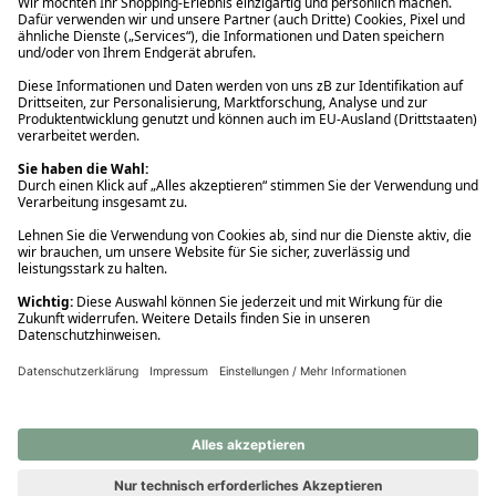
Ups! Da ist etwas schiefgelaufen. Bitte die Seite neu laden oder
nochmals versuchen.
Ups! Da ist etwas schiefgelaufen. Bitte die Seite neu laden oder
nochmals versuchen.
Ups! Da ist etwas schiefgelaufen. Bitte die Seite neu laden oder