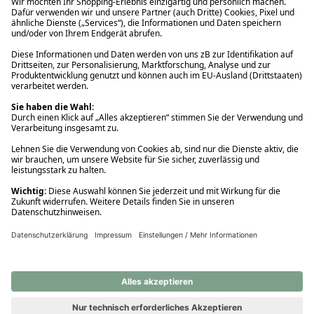
Ups! Da ist etwas schiefgelaufen. Bitte die Seite neu laden oder
nochmals versuchen.
Ups! Da ist etwas schiefgelaufen. Bitte die Seite neu laden oder
nochmals versuchen.
Ups! Da ist etwas schiefgelaufen. Bitte die Seite neu laden oder