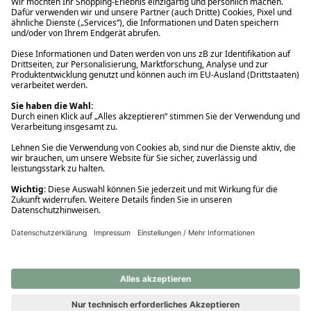
Ups! Da ist etwas schiefgelaufen. Bitte die Seite neu laden oder
nochmals versuchen.
Ups! Da ist etwas schiefgelaufen. Bitte die Seite neu laden oder
nochmals versuchen.
Ups! Da ist etwas schiefgelaufen. Bitte die Seite neu laden oder