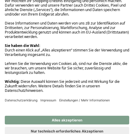
Ups! Da ist etwas schiefgelaufen. Bitte die Seite neu laden oder
nochmals versuchen.
Ups! Da ist etwas schiefgelaufen. Bitte die Seite neu laden oder
nochmals versuchen.
Ups! Da ist etwas schiefgelaufen. Bitte die Seite neu laden oder