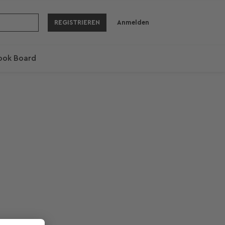
REGISTRIEREN
Anmelden
ook Board