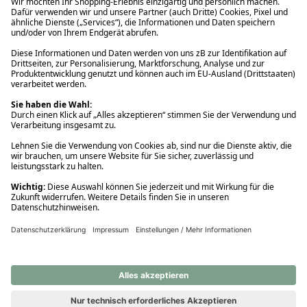
Ups! Da ist etwas schiefgelaufen. Bitte die Seite neu laden oder
nochmals versuchen.
Ups! Da ist etwas schiefgelaufen. Bitte die Seite neu laden oder
nochmals versuchen.
Ups! Da ist etwas schiefgelaufen. Bitte die Seite neu laden oder