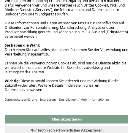
Ups! Da ist etwas schiefgelaufen. Bitte die Seite neu laden oder
nochmals versuchen.
Ups! Da ist etwas schiefgelaufen. Bitte die Seite neu laden oder
nochmals versuchen.
Ups! Da ist etwas schiefgelaufen. Bitte die Seite neu laden oder