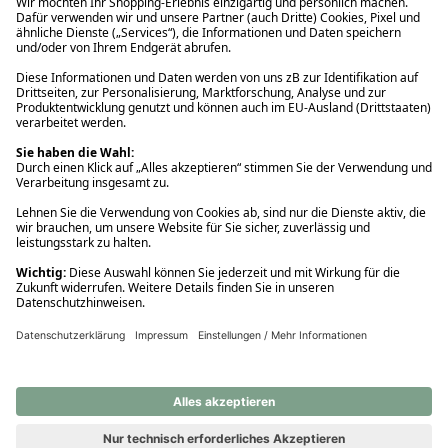
Ups! Da ist etwas schiefgelaufen. Bitte die Seite neu laden oder
nochmals versuchen.
Ups! Da ist etwas schiefgelaufen. Bitte die Seite neu laden oder
nochmals versuchen.
Ups! Da ist etwas schiefgelaufen. Bitte die Seite neu laden oder