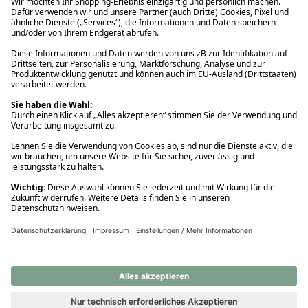
Ups! Da ist etwas schiefgelaufen. Bitte die Seite neu laden oder
nochmals versuchen.
Ups! Da ist etwas schiefgelaufen. Bitte die Seite neu laden oder
nochmals versuchen.
Ups! Da ist etwas schiefgelaufen. Bitte die Seite neu laden oder