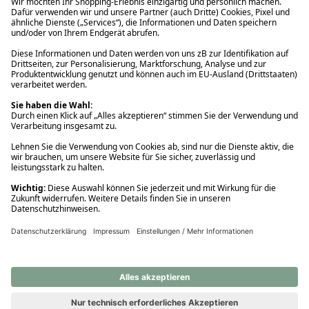
Ups! Da ist etwas schiefgelaufen. Bitte die Seite neu laden oder
nochmals versuchen.
Ups! Da ist etwas schiefgelaufen. Bitte die Seite neu laden oder
nochmals versuchen.
Ups! Da ist etwas schiefgelaufen. Bitte die Seite neu laden oder