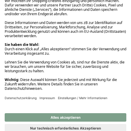
Ups! Da ist etwas schiefgelaufen. Bitte die Seite neu laden oder
nochmals versuchen.
Ups! Da ist etwas schiefgelaufen. Bitte die Seite neu laden oder
nochmals versuchen.
Ups! Da ist etwas schiefgelaufen. Bitte die Seite neu laden oder