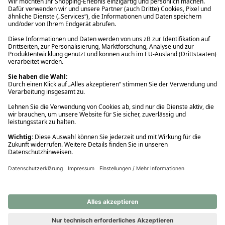
Ups! Da ist etwas schiefgelaufen. Bitte die Seite neu laden oder
nochmals versuchen.
Ups! Da ist etwas schiefgelaufen. Bitte die Seite neu laden oder
nochmals versuchen.
Ups! Da ist etwas schiefgelaufen. Bitte die Seite neu laden oder