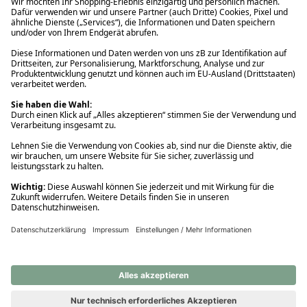
Ups! Da ist etwas schiefgelaufen. Bitte die Seite neu laden oder
nochmals versuchen.
Ups! Da ist etwas schiefgelaufen. Bitte die Seite neu laden oder
nochmals versuchen.
Ups! Da ist etwas schiefgelaufen. Bitte die Seite neu laden oder