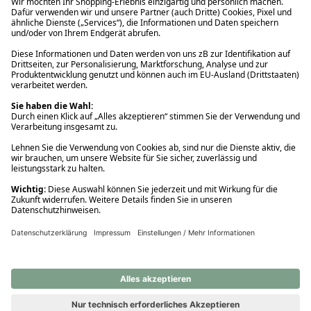
Ups! Da ist etwas schiefgelaufen. Bitte die Seite neu laden oder
nochmals versuchen.
Ups! Da ist etwas schiefgelaufen. Bitte die Seite neu laden oder
nochmals versuchen.
Ups! Da ist etwas schiefgelaufen. Bitte die Seite neu laden oder