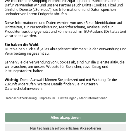
Ups! Da ist etwas schiefgelaufen. Bitte die Seite neu laden oder
nochmals versuchen.
Ups! Da ist etwas schiefgelaufen. Bitte die Seite neu laden oder
nochmals versuchen.
Ups! Da ist etwas schiefgelaufen. Bitte die Seite neu laden oder