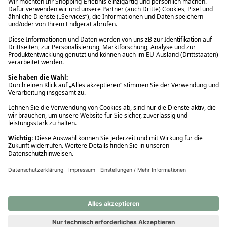
Ups! Da ist etwas schiefgelaufen. Bitte die Seite neu laden oder
nochmals versuchen.
Ups! Da ist etwas schiefgelaufen. Bitte die Seite neu laden oder
nochmals versuchen.
Ups! Da ist etwas schiefgelaufen. Bitte die Seite neu laden oder