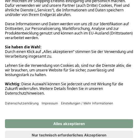
Ups! Da ist etwas schiefgelaufen. Bitte die Seite neu laden oder
nochmals versuchen.
Ups! Da ist etwas schiefgelaufen. Bitte die Seite neu laden oder
nochmals versuchen.
Ups! Da ist etwas schiefgelaufen. Bitte die Seite neu laden oder