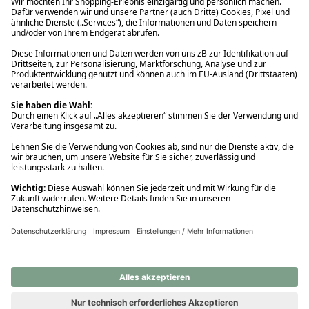
Ups! Da ist etwas schiefgelaufen. Bitte die Seite neu laden oder
nochmals versuchen.
Ups! Da ist etwas schiefgelaufen. Bitte die Seite neu laden oder
nochmals versuchen.
Ups! Da ist etwas schiefgelaufen. Bitte die Seite neu laden oder