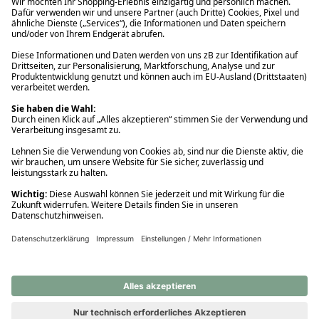
Ups! Da ist etwas schiefgelaufen. Bitte die Seite neu laden oder
nochmals versuchen.
Ups! Da ist etwas schiefgelaufen. Bitte die Seite neu laden oder
nochmals versuchen.
Ups! Da ist etwas schiefgelaufen. Bitte die Seite neu laden oder