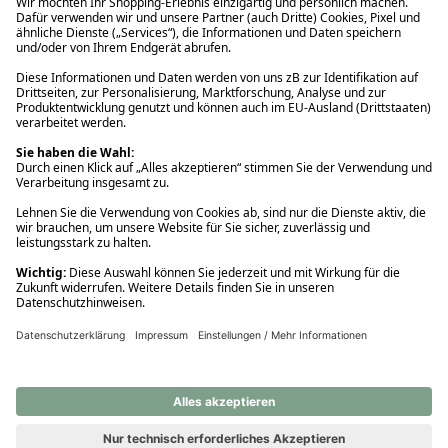
Ups! Da ist etwas schiefgelaufen. Bitte die Seite neu laden oder
nochmals versuchen.
Ups! Da ist etwas schiefgelaufen. Bitte die Seite neu laden oder
nochmals versuchen.
Ups! Da ist etwas schiefgelaufen. Bitte die Seite neu laden oder