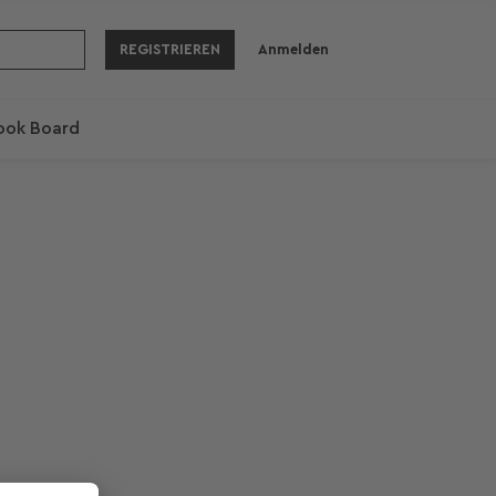
REGISTRIEREN
Anmelden
ook Board