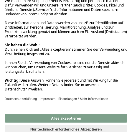
Ups! Da ist etwas schiefgelaufen. Bitte die Seite neu laden oder
nochmals versuchen.
Ups! Da ist etwas schiefgelaufen. Bitte die Seite neu laden oder
nochmals versuchen.
Ups! Da ist etwas schiefgelaufen. Bitte die Seite neu laden oder