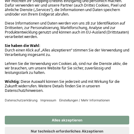
Ups! Da ist etwas schiefgelaufen. Bitte die Seite neu laden oder
nochmals versuchen.
Ups! Da ist etwas schiefgelaufen. Bitte die Seite neu laden oder
nochmals versuchen.
Ups! Da ist etwas schiefgelaufen. Bitte die Seite neu laden oder