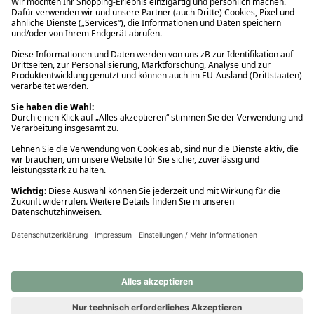
Ups! Da ist etwas schiefgelaufen. Bitte die Seite neu laden oder
nochmals versuchen.
Ups! Da ist etwas schiefgelaufen. Bitte die Seite neu laden oder
nochmals versuchen.
Ups! Da ist etwas schiefgelaufen. Bitte die Seite neu laden oder