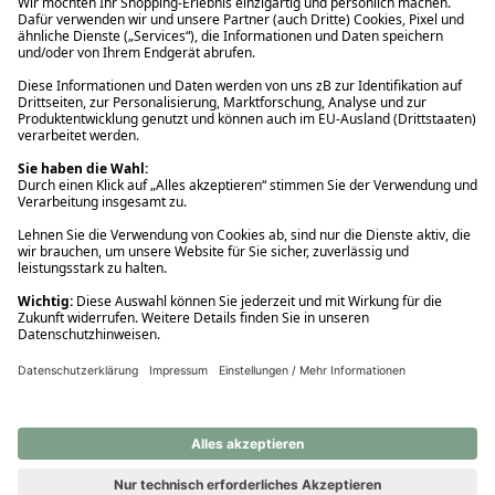
Ups! Da ist etwas schiefgelaufen. Bitte die Seite neu laden oder
nochmals versuchen.
Ups! Da ist etwas schiefgelaufen. Bitte die Seite neu laden oder
nochmals versuchen.
Ups! Da ist etwas schiefgelaufen. Bitte die Seite neu laden oder