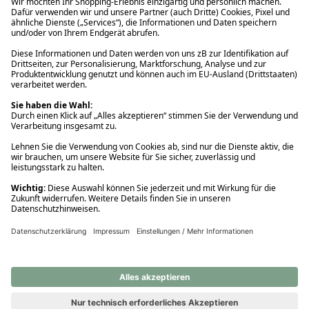
Ups! Da ist etwas schiefgelaufen. Bitte die Seite neu laden oder
nochmals versuchen.
Ups! Da ist etwas schiefgelaufen. Bitte die Seite neu laden oder
nochmals versuchen.
Ups! Da ist etwas schiefgelaufen. Bitte die Seite neu laden oder