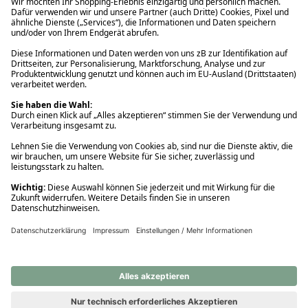
Ups! Da ist etwas schiefgelaufen. Bitte die Seite neu laden oder
nochmals versuchen.
Ups! Da ist etwas schiefgelaufen. Bitte die Seite neu laden oder
nochmals versuchen.
Ups! Da ist etwas schiefgelaufen. Bitte die Seite neu laden oder