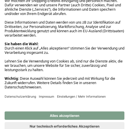
Ups! Da ist etwas schiefgelaufen. Bitte die Seite neu laden oder
nochmals versuchen.
Ups! Da ist etwas schiefgelaufen. Bitte die Seite neu laden oder
nochmals versuchen.
Ups! Da ist etwas schiefgelaufen. Bitte die Seite neu laden oder