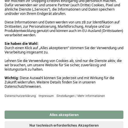
Ups! Da ist etwas schiefgelaufen. Bitte die Seite neu laden oder
nochmals versuchen.
Ups! Da ist etwas schiefgelaufen. Bitte die Seite neu laden oder
nochmals versuchen.
Ups! Da ist etwas schiefgelaufen. Bitte die Seite neu laden oder