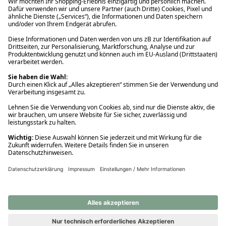
Ups! Da ist etwas schiefgelaufen. Bitte die Seite neu laden oder
nochmals versuchen.
Ups! Da ist etwas schiefgelaufen. Bitte die Seite neu laden oder
nochmals versuchen.
Ups! Da ist etwas schiefgelaufen. Bitte die Seite neu laden oder