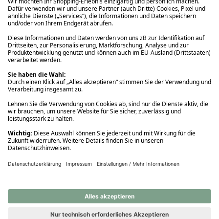
Ups! Da ist etwas schiefgelaufen. Bitte die Seite neu laden oder
nochmals versuchen.
Ups! Da ist etwas schiefgelaufen. Bitte die Seite neu laden oder
nochmals versuchen.
Ups! Da ist etwas schiefgelaufen. Bitte die Seite neu laden oder