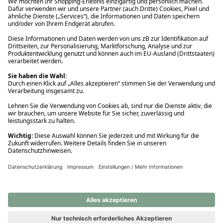
Ups! Da ist etwas schiefgelaufen. Bitte die Seite neu laden oder
nochmals versuchen.
Ups! Da ist etwas schiefgelaufen. Bitte die Seite neu laden oder
nochmals versuchen.
Ups! Da ist etwas schiefgelaufen. Bitte die Seite neu laden oder