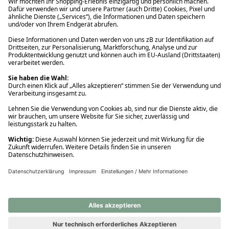
Ups! Da ist etwas schiefgelaufen. Bitte die Seite neu laden oder
nochmals versuchen.
Ups! Da ist etwas schiefgelaufen. Bitte die Seite neu laden oder
nochmals versuchen.
Ups! Da ist etwas schiefgelaufen. Bitte die Seite neu laden oder