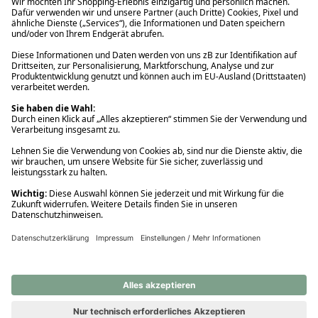
Ups! Da ist etwas schiefgelaufen. Bitte die Seite neu laden oder
nochmals versuchen.
Ups! Da ist etwas schiefgelaufen. Bitte die Seite neu laden oder
nochmals versuchen.
Ups! Da ist etwas schiefgelaufen. Bitte die Seite neu laden oder