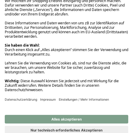
Ups! Da ist etwas schiefgelaufen. Bitte die Seite neu laden oder
nochmals versuchen.
Ups! Da ist etwas schiefgelaufen. Bitte die Seite neu laden oder
nochmals versuchen.
Ups! Da ist etwas schiefgelaufen. Bitte die Seite neu laden oder