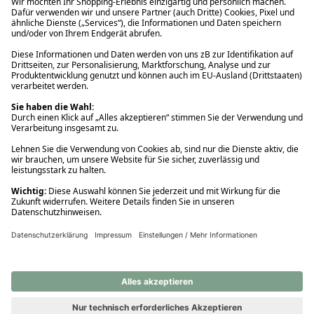
Ups! Da ist etwas schiefgelaufen. Bitte die Seite neu laden oder
nochmals versuchen.
Ups! Da ist etwas schiefgelaufen. Bitte die Seite neu laden oder
nochmals versuchen.
Ups! Da ist etwas schiefgelaufen. Bitte die Seite neu laden oder