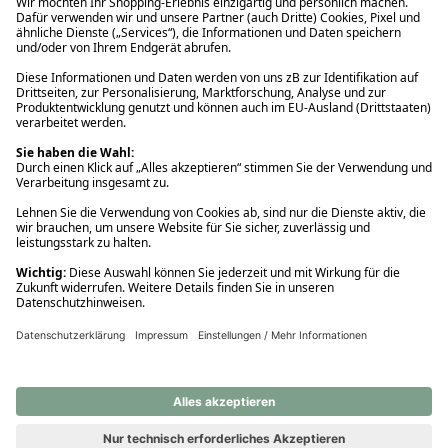
Ups! Da ist etwas schiefgelaufen. Bitte die Seite neu laden oder
nochmals versuchen.
Ups! Da ist etwas schiefgelaufen. Bitte die Seite neu laden oder
nochmals versuchen.
Ups! Da ist etwas schiefgelaufen. Bitte die Seite neu laden oder