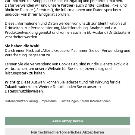
Ups! Da ist etwas schiefgelaufen. Bitte die Seite neu laden oder
nochmals versuchen.
Ups! Da ist etwas schiefgelaufen. Bitte die Seite neu laden oder
nochmals versuchen.
Ups! Da ist etwas schiefgelaufen. Bitte die Seite neu laden oder